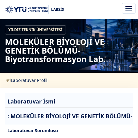
Men
LABSİS
aç/k
YILDIZ TEKNIK ÜNIVERSITESI
MOLEKÜLER BİYOLOJİ VE
GENETİK BÖLÜMÜ-
Biyotransformasyon Lab.
Laboratuvar Profili
Laboratuvar İsmi
: MOLEKÜLER BİYOLOJİ VE GENETİK BÖLÜMÜ-Bi
Laboratuvar Sorumlusu