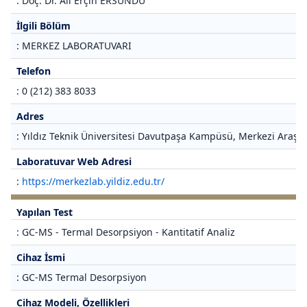
: Doç. Dr. Ali Erçin ERSUNDU
İlgili Bölüm
: MERKEZ LABORATUVARI
Telefon
: 0 (212) 383 8033
Adres
: Yıldız Teknik Üniversitesi Davutpaşa Kampüsü, Merkezi Araştı
Laboratuvar Web Adresi
:
https://merkezlab.yildiz.edu.tr/
Yapılan Test
: GC-MS - Termal Desorpsiyon - Kantitatif Analiz
Cihaz İsmi
: GC-MS Termal Desorpsiyon
Cihaz Modeli, Özellikleri