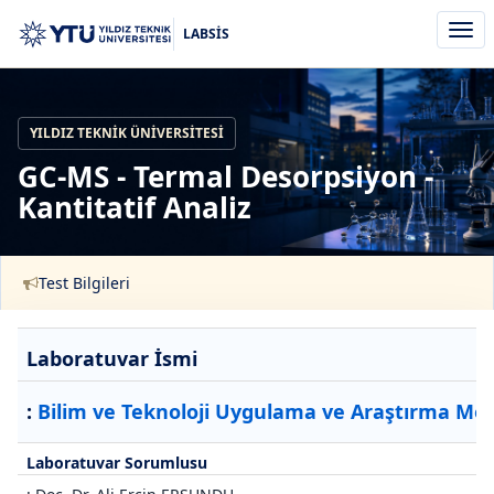
Men
LABSİS
aç/k
YILDIZ TEKNIK ÜNIVERSITESI
GC-MS - Termal Desorpsiyon -
Kantitatif Analiz
Test Bilgileri
Laboratuvar İsmi
:
Bilim ve Teknoloji Uygulama ve Araştırma Mer
Laboratuvar Sorumlusu