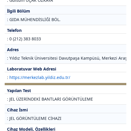
: Gülsüm UÇAK ÖZKAYA
İlgili Bölüm
: GIDA MÜHENDİSLİĞİ BÖL.
Telefon
: 0 (212) 383 8033
Adres
: Yıldız Teknik Üniversitesi Davutpaşa Kampüsü, Merkezi Araştı
Laboratuvar Web Adresi
:
https://merkezlab.yildiz.edu.tr/
Yapılan Test
: JEL ÜZERİNDEKİ BANTLARI GÖRÜNTÜLEME
Cihaz İsmi
: JEL GÖRÜNTÜLEME CİHAZI
Cihaz Modeli, Özellikleri