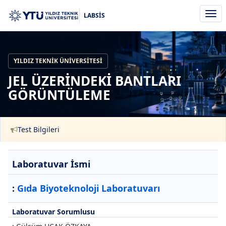
Men
LABSİS
aç/k
YILDIZ TEKNIK ÜNIVERSITESI
JEL ÜZERİNDEKİ BANTLARI
GÖRÜNTÜLEME
Test Bilgileri
Laboratuvar İsmi
:
Gıda Biyoteknoloji Laboratuvarı
Laboratuvar Sorumlusu