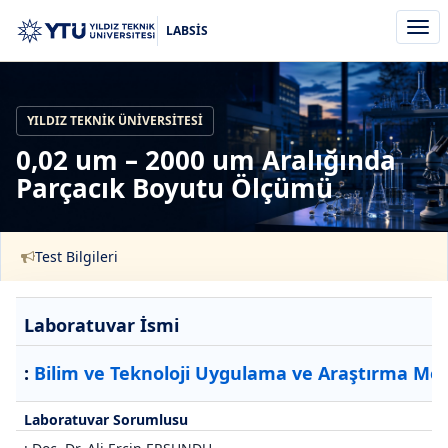
Men
LABSİS
aç/k
YILDIZ TEKNIK ÜNIVERSITESI
0,02 um – 2000 um Aralığında
Parçacık Boyutu Ölçümü
Test Bilgileri
Laboratuvar İsmi
:
Bilim ve Teknoloji Uygulama ve Araştırma Mer
Laboratuvar Sorumlusu