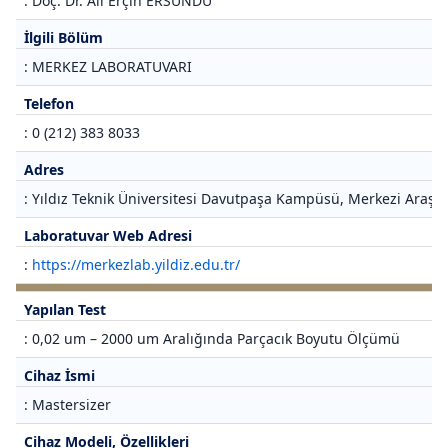
: Doç. Dr. Ali Erçin ERSUNDU
İlgili Bölüm
: MERKEZ LABORATUVARI
Telefon
: 0 (212) 383 8033
Adres
: Yıldız Teknik Üniversitesi Davutpaşa Kampüsü, Merkezi Araştı
Laboratuvar Web Adresi
:
https://merkezlab.yildiz.edu.tr/
Yapılan Test
: 0,02 um – 2000 um Aralığında Parçacık Boyutu Ölçümü
Cihaz İsmi
: Mastersizer
Cihaz Modeli, Özellikleri