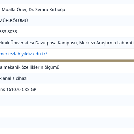
Dr. Mualla Öner, Dr. Semra Kırboğa
A MÜH.BÖLÜMÜ
 383 8033
 Teknik Üniversitesi Davutpaşa Kampüsü, Merkezi Araştırma Laboratu
/merkezlab.yildiz.edu.tr/
rda mekanik özelliklerin ölçümü
k analiz cihazı
ans 161070 CKS GP