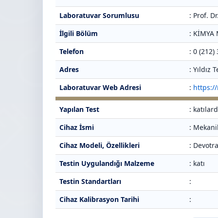
Laboratuvar Sorumlusu
: Prof. 
İlgili Bölüm
: KİMY
Telefon
: 0 (212)
Adres
: Yıldız
Laboratuvar Web Adresi
:
https:/
Yapılan Test
: katıla
Cihaz İsmi
: Mekani
Cihaz Modeli, Özellikleri
: Devotr
Testin Uygulandığı Malzeme
: katı
Testin Standartları
:
Cihaz Kalibrasyon Tarihi
: