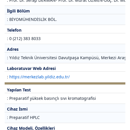
: Prof. Dr. Serap DERMAN- Prof. Dr. Murat ÖZMEN-Doç. Dr. M
İlgili Bölüm
: BİYOMÜHENDİSLİK BÖL.
Telefon
: 0 (212) 383 8033
Adres
: Yıldız Teknik Üniversitesi Davutpaşa Kampüsü, Merkezi Araştı
Laboratuvar Web Adresi
:
https://merkezlab.yildiz.edu.tr/
Yapılan Test
: Preparatif yüksek basınçlı sıvı kromatografisi
Cihaz İsmi
: Preparatif HPLC
Cihaz Modeli, Özellikleri