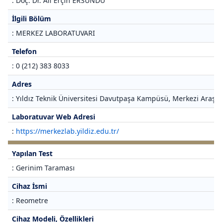
: Doç. Dr. Ali Erçin ERSUNDU
İlgili Bölüm
: MERKEZ LABORATUVARI
Telefon
: 0 (212) 383 8033
Adres
: Yıldız Teknik Üniversitesi Davutpaşa Kampüsü, Merkezi Araştı
Laboratuvar Web Adresi
:
https://merkezlab.yildiz.edu.tr/
Yapılan Test
: Gerinim Taraması
Cihaz İsmi
: Reometre
Cihaz Modeli, Özellikleri