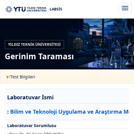
Men
LABSİS
aç/k
YILDIZ TEKNIK ÜNIVERSITESI
Gerinim Taraması
Test Bilgileri
Laboratuvar İsmi
:
Bilim ve Teknoloji Uygulama ve Araştırma Mer
Laboratuvar Sorumlusu