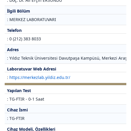
: Doç. Dr. Ali Erçin ERSUNDU
İlgili Bölüm
: MERKEZ LABORATUVARI
Telefon
: 0 (212) 383 8033
Adres
: Yıldız Teknik Üniversitesi Davutpaşa Kampüsü, Merkezi Araştı
Laboratuvar Web Adresi
:
https://merkezlab.yildiz.edu.tr/
Yapılan Test
: TG-FTIR - 0-1 Saat
Cihaz İsmi
: TG-FTIR
Cihaz Modeli, Özellikleri