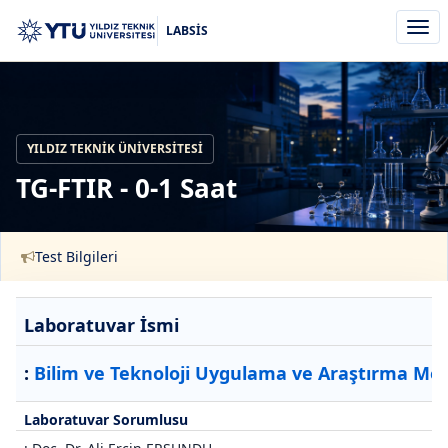
Men
LABSİS
aç/k
YILDIZ TEKNIK ÜNIVERSITESI
TG-FTIR - 0-1 Saat
Test Bilgileri
Laboratuvar İsmi
:
Bilim ve Teknoloji Uygulama ve Araştırma Mer
Laboratuvar Sorumlusu