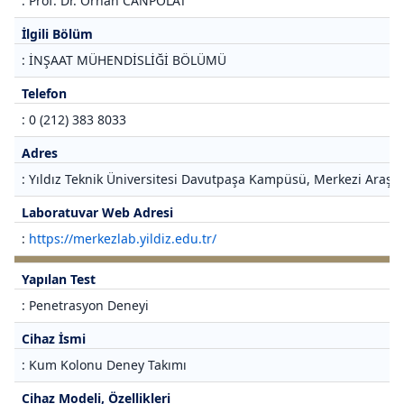
: Prof. Dr. Orhan CANPOLAT
İlgili Bölüm
: İNŞAAT MÜHENDİSLİĞİ BÖLÜMÜ
Telefon
: 0 (212) 383 8033
Adres
: Yıldız Teknik Üniversitesi Davutpaşa Kampüsü, Merkezi Araştı
Laboratuvar Web Adresi
:
https://merkezlab.yildiz.edu.tr/
Yapılan Test
: Penetrasyon Deneyi
Cihaz İsmi
: Kum Kolonu Deney Takımı
Cihaz Modeli, Özellikleri