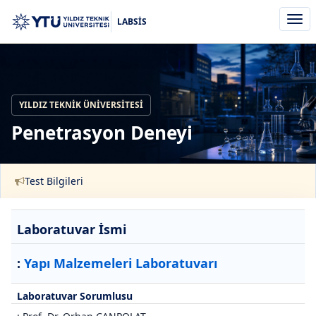
Men
LABSİS
aç/k
YILDIZ TEKNIK ÜNIVERSITESI
Penetrasyon Deneyi
Test Bilgileri
Laboratuvar İsmi
:
Yapı Malzemeleri Laboratuvarı
Laboratuvar Sorumlusu