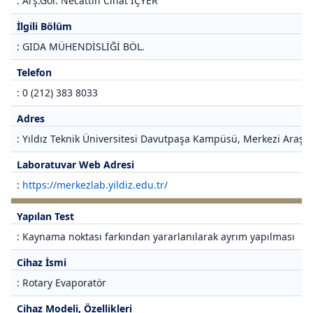
: Arş.Gör. Necattin Cihat İÇYER
İlgili Bölüm
: GIDA MÜHENDİSLİĞİ BÖL.
Telefon
: 0 (212) 383 8033
Adres
: Yıldız Teknik Üniversitesi Davutpaşa Kampüsü, Merkezi Araştı
Laboratuvar Web Adresi
:
https://merkezlab.yildiz.edu.tr/
Yapılan Test
: Kaynama noktası farkından yararlanılarak ayrım yapılması
Cihaz İsmi
: Rotary Evaporatör
Cihaz Modeli, Özellikleri