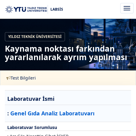
Men
LABSİS
aç/k
YILDIZ TEKNIK ÜNIVERSITESI
Kaynama noktası farkından
yararlanılarak ayrım yapılması
Test Bilgileri
Laboratuvar İsmi
:
Genel Gıda Analiz Laboratuvarı
Laboratuvar Sorumlusu