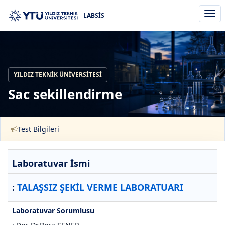
Men
LABSİS
aç/k
YILDIZ TEKNIK ÜNIVERSITESI
Sac sekillendirme
Test Bilgileri
Laboratuvar İsmi
:
TALAŞSIZ ŞEKİL VERME LABORATUARI
Laboratuvar Sorumlusu