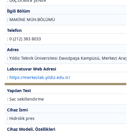
: Doç.Dr.Bora ŞENER
İlgili Bölüm
: MAKİNE MÜH.BÖLÜMÜ
Telefon
: 0 (212) 383 8033
Adres
: Yıldız Teknik Üniversitesi Davutpaşa Kampüsü, Merkezi Araştı
Laboratuvar Web Adresi
:
https://merkezlab.yildiz.edu.tr/
Yapılan Test
: Sac sekillendirme
Cihaz İsmi
: Hidrolik pres
Cihaz Modeli, Özellikleri