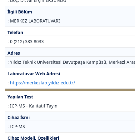
: Doç. Dr. Ali Erçin ERSUNDU
İlgili Bölüm
: MERKEZ LABORATUVARI
Telefon
: 0 (212) 383 8033
Adres
: Yıldız Teknik Üniversitesi Davutpaşa Kampüsü, Merkezi Araştı
Laboratuvar Web Adresi
:
https://merkezlab.yildiz.edu.tr/
Yapılan Test
: ICP-MS - Kalitatif Tayin
Cihaz İsmi
: ICP-MS
Cihaz Modeli, Özellikleri