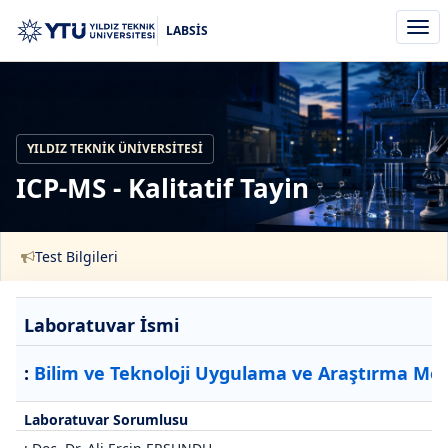
Men
LABSİS
aç/k
YILDIZ TEKNIK ÜNIVERSITESI
ICP-MS - Kalitatif Tayin
Test Bilgileri
Laboratuvar İsmi
:
Bilim ve Teknoloji Uygulama ve Araştırma Mer
Laboratuvar Sorumlusu