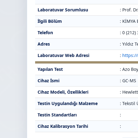
Laboratuvar Sorumlusu
: Prof. 
İlgili Bölüm
: KİMYA
Telefon
: 0 (212)
Adres
: Yıldız
Laboratuvar Web Adresi
:
https:/
Yapılan Test
: Azo Bo
Cihaz İsmi
: GC-MS
Cihaz Modeli, Özellikleri
: Hewlet
Testin Uygulandığı Malzeme
: Tekstil
Testin Standartları
:
Cihaz Kalibrasyon Tarihi
: