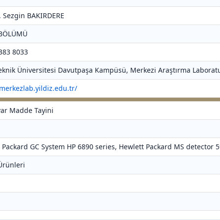
Dr. Sezgin BAKIRDERE
 BÖLÜMÜ
 383 8033
 Teknik Üniversitesi Davutpaşa Kampüsü, Merkezi Araştırma Laboratu
/merkezlab.yildiz.edu.tr/
yar Madde Tayini
t Packard GC System HP 6890 series, Hewlett Packard MS detector 
 Ürünleri