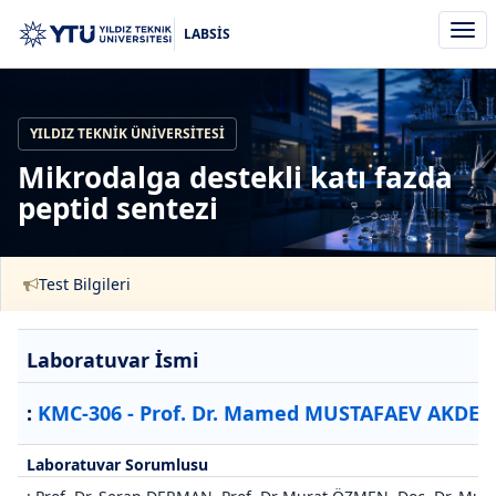
Men
LABSİS
aç/k
YILDIZ TEKNIK ÜNIVERSITESI
Mikrodalga destekli katı fazda
peptid sentezi
Test Bilgileri
Laboratuvar İsmi
:
KMC-306 - Prof. Dr. Mamed MUSTAFAEV AKDESTE
Laboratuvar Sorumlusu