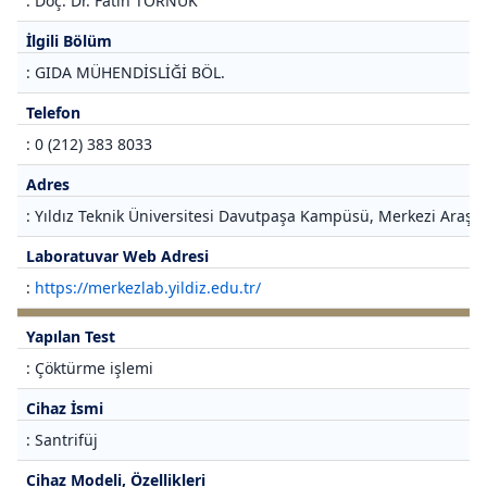
: Doç. Dr. Fatih TÖRNÜK
İlgili Bölüm
: GIDA MÜHENDİSLİĞİ BÖL.
Telefon
: 0 (212) 383 8033
Adres
: Yıldız Teknik Üniversitesi Davutpaşa Kampüsü, Merkezi Araştı
Laboratuvar Web Adresi
:
https://merkezlab.yildiz.edu.tr/
Yapılan Test
: Çöktürme işlemi
Cihaz İsmi
: Santrifüj
Cihaz Modeli, Özellikleri