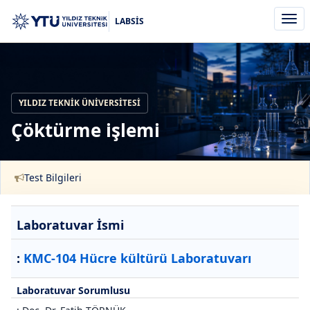
Men
LABSİS
aç/k
YILDIZ TEKNIK ÜNIVERSITESI
Çöktürme işlemi
Test Bilgileri
Laboratuvar İsmi
:
KMC-104 Hücre kültürü Laboratuvarı
Laboratuvar Sorumlusu