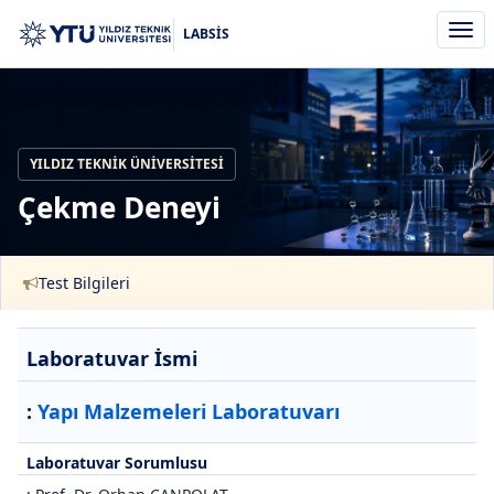
Men
LABSİS
aç/k
YILDIZ TEKNIK ÜNIVERSITESI
Çekme Deneyi
Test Bilgileri
Laboratuvar İsmi
:
Yapı Malzemeleri Laboratuvarı
Laboratuvar Sorumlusu