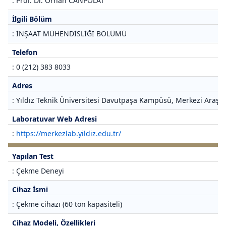
: Prof. Dr. Orhan CANPOLAT
İlgili Bölüm
: İNŞAAT MÜHENDİSLİĞİ BÖLÜMÜ
Telefon
: 0 (212) 383 8033
Adres
: Yıldız Teknik Üniversitesi Davutpaşa Kampüsü, Merkezi Araştı
Laboratuvar Web Adresi
:
https://merkezlab.yildiz.edu.tr/
Yapılan Test
: Çekme Deneyi
Cihaz İsmi
: Çekme cihazı (60 ton kapasiteli)
Cihaz Modeli, Özellikleri