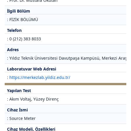
: Prof. Dr. Mustafa Okutan
İlgili Bölüm
: FİZİK BÖLÜMÜ
Telefon
: 0 (212) 383 8033
Adres
: Yıldız Teknik Üniversitesi Davutpaşa Kampüsü, Merkezi Araştı
Laboratuvar Web Adresi
:
https://merkezlab.yildiz.edu.tr/
Yapılan Test
: Akım Voltaj, Yüzey Direnç
Cihaz İsmi
: Source Meter
Cihaz Modeli, Özellikleri