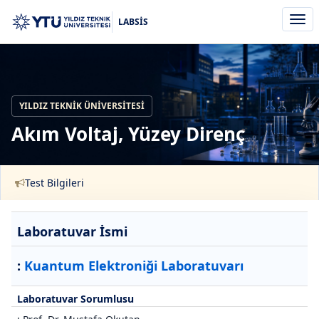
Men
LABSİS
aç/k
YILDIZ TEKNIK ÜNIVERSITESI
Akım Voltaj, Yüzey Direnç
Test Bilgileri
Laboratuvar İsmi
:
Kuantum Elektroniği Laboratuvarı
Laboratuvar Sorumlusu