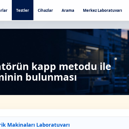
rlar
Testler
Cihazlar
Arama
Merkez Laboratuvarı
matörün kapp metodu ile
minin bulunması
rik Makinaları Laboratuvarı