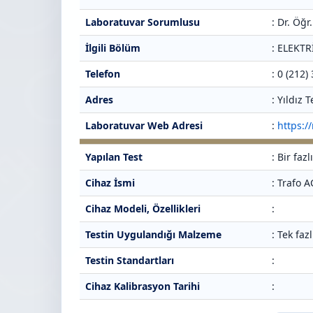
Laboratuvar Sorumlusu
: Dr. Öğ
İlgili Bölüm
: ELEKT
Telefon
: 0 (212)
Adres
: Yıldız
Laboratuvar Web Adresi
:
https:/
Yapılan Test
: Bir fa
Cihaz İsmi
: Trafo A
Cihaz Modeli, Özellikleri
:
Testin Uygulandığı Malzeme
: Tek faz
Testin Standartları
:
Cihaz Kalibrasyon Tarihi
: