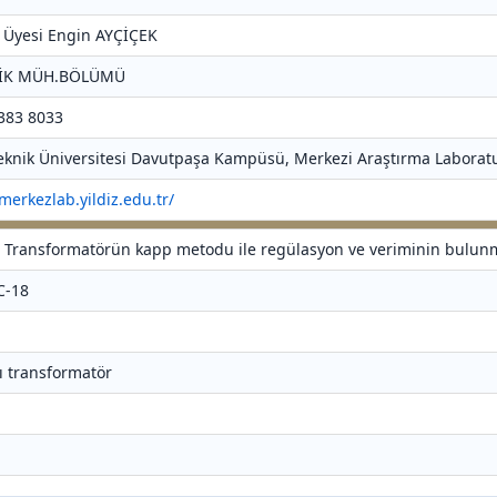
r. Üyesi Engin AYÇİÇEK
RİK MÜH.BÖLÜMÜ
 383 8033
 Teknik Üniversitesi Davutpaşa Kampüsü, Merkezi Araştırma Laboratu
/merkezlab.yildiz.edu.tr/
zlı Transformatörün kapp metodu ile regülasyon ve veriminin bulun
C-18
lı transformatör