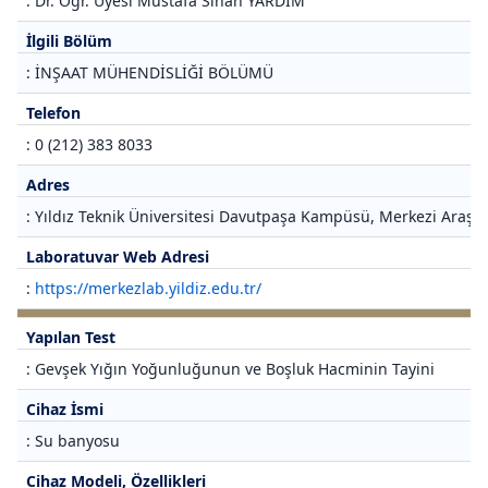
: Dr. Öğr. Üyesi Mustafa Sinan YARDIM
İlgili Bölüm
: İNŞAAT MÜHENDİSLİĞİ BÖLÜMÜ
Telefon
: 0 (212) 383 8033
Adres
: Yıldız Teknik Üniversitesi Davutpaşa Kampüsü, Merkezi Araştı
Laboratuvar Web Adresi
:
https://merkezlab.yildiz.edu.tr/
Yapılan Test
: Gevşek Yığın Yoğunluğunun ve Boşluk Hacminin Tayini
Cihaz İsmi
: Su banyosu
Cihaz Modeli, Özellikleri