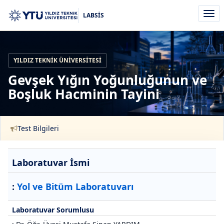
Men
LABSİS
aç/k
YILDIZ TEKNIK ÜNIVERSITESI
Gevşek Yığın Yoğunluğunun ve
Boşluk Hacminin Tayini
Test Bilgileri
Laboratuvar İsmi
:
Yol ve Bitüm Laboratuvarı
Laboratuvar Sorumlusu