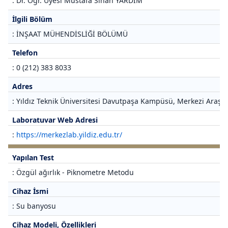
: Dr. Öğr. Üyesi Mustafa Sinan YARDIM
İlgili Bölüm
: İNŞAAT MÜHENDİSLİĞİ BÖLÜMÜ
Telefon
: 0 (212) 383 8033
Adres
: Yıldız Teknik Üniversitesi Davutpaşa Kampüsü, Merkezi Araştı
Laboratuvar Web Adresi
:
https://merkezlab.yildiz.edu.tr/
Yapılan Test
: Özgül ağırlık - Piknometre Metodu
Cihaz İsmi
: Su banyosu
Cihaz Modeli, Özellikleri