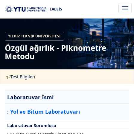
Men
LABSİS
aç/k
YILDIZ TEKNIK ÜNIVERSITESI
Özgül ağırlık - Piknometre
Metodu
Test Bilgileri
Laboratuvar İsmi
:
Yol ve Bitüm Laboratuvarı
Laboratuvar Sorumlusu