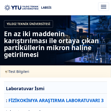
Men
LABSİS
aç/k
YILDIZ TEKNIK ÜNIVERSITESI
En az iki maddenin
karıştırılması ile ortaya çıkan
partiküllerin mikron haline
getirilmesi
Test Bilgileri
Laboratuvar İsmi
:
FİZİKOKİMYA ARAŞTIRMA LABORATUVARI 3