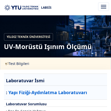
Men
LABSİS
aç/k
YILDIZ TEKNIK ÜNIVERSITESI
UV-Morüstü Işınım Ölçümü
Test Bilgileri
Laboratuvar İsmi
:
Yapı Fiziği-Aydınlatma Laboratuvarı
Laboratuvar Sorumlusu