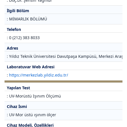
: Doç.Dr. Şensin Yağmur
İlgili Bölüm
: MİMARLIK BÖLÜMÜ
Telefon
: 0 (212) 383 8033
Adres
: Yıldız Teknik Üniversitesi Davutpaşa Kampüsü, Merkezi Araştı
Laboratuvar Web Adresi
:
https://merkezlab.yildiz.edu.tr/
Yapılan Test
: UV-Morüstü Işınım Ölçümü
Cihaz İsmi
: UV-Mor üstü ışınım ölçer
Cihaz Modeli, Özellikleri