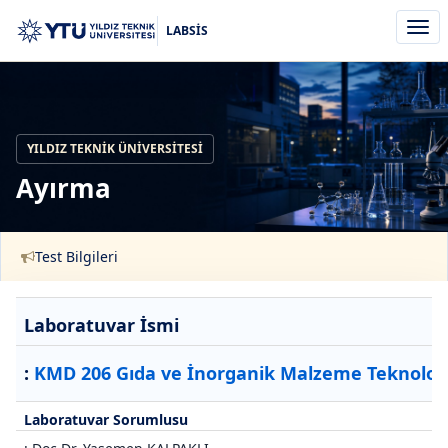
Men
LABSİS
aç/k
YILDIZ TEKNIK ÜNIVERSITESI
Ayırma
Test Bilgileri
Laboratuvar İsmi
:
KMD 206 Gıda ve İnorganik Malzeme Teknolojil
Laboratuvar Sorumlusu