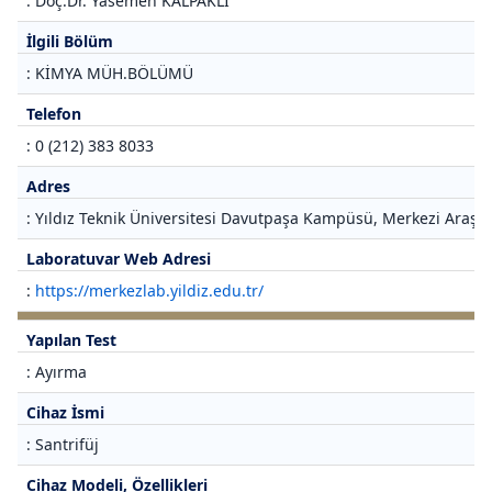
: Doç.Dr. Yasemen KALPAKLI
İlgili Bölüm
: KİMYA MÜH.BÖLÜMÜ
Telefon
: 0 (212) 383 8033
Adres
: Yıldız Teknik Üniversitesi Davutpaşa Kampüsü, Merkezi Araştı
Laboratuvar Web Adresi
:
https://merkezlab.yildiz.edu.tr/
Yapılan Test
: Ayırma
Cihaz İsmi
: Santrifüj
Cihaz Modeli, Özellikleri