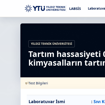
LABSİS
Laboratuva
YILDIZ TEKNIK ÜNIVERSITESI
Tartım hassasiyeti 
kimyasalların tartı
Test Bilgileri
Laboratuvar İsmi
:
Sıvı 