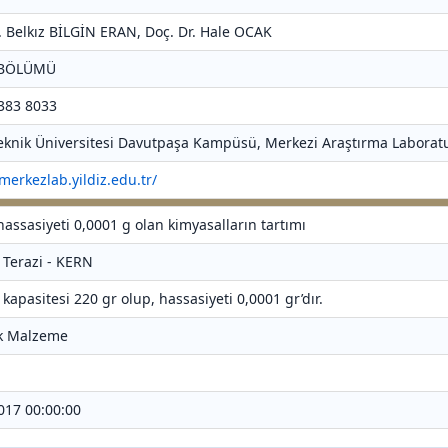
Dr. Belkız BİLGİN ERAN, Doç. Dr. Hale OCAK
 BÖLÜMÜ
 383 8033
 Teknik Üniversitesi Davutpaşa Kampüsü, Merkezi Araştırma Laboratu
/merkezlab.yildiz.edu.tr/
hassasiyeti 0,0001 g olan kimyasalların tartımı
k Terazi - KERN
 kapasitesi 220 gr olup, hassasiyeti 0,0001 gr’dır.
ik Malzeme
2017 00:00:00