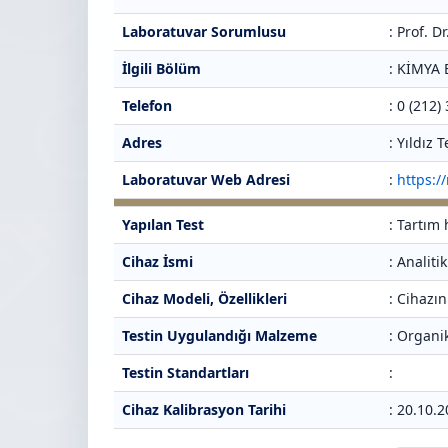
Laboratuvar Sorumlusu
: Prof. 
İlgili Bölüm
: KİMYA
Telefon
: 0 (212)
Adres
: Yıldız
Laboratuvar Web Adresi
:
https:/
Yapılan Test
: Tartım 
Cihaz İsmi
: Analiti
Cihaz Modeli, Özellikleri
: Cihazın
Testin Uygulandığı Malzeme
: Organ
Testin Standartları
:
Cihaz Kalibrasyon Tarihi
: 20.10.