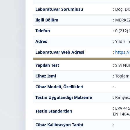
Laboratuvar Sorumlusu
: Doç. D
İlgili Bölüm
: MERKE
Telefon
: 0 (212)
Adres
: Yıldız
Laboratuvar Web Adresi
:
https:/
Yapılan Test
: Sıvı N
Cihaz İsmi
: Toplam
Cihaz Modeli, Özellikleri
: .
Testin Uygulandığı Malzeme
: Kimyas
: EPA 41
Testin Standartları
EN 1484
Cihaz Kalibrasyon Tarihi
: