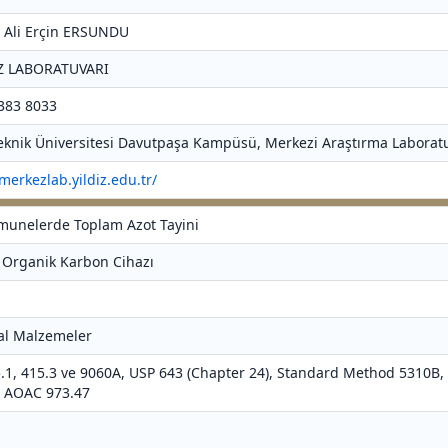
r. Ali Erçin ERSUNDU
Z LABORATUVARI
 383 8033
 Teknik Üniversitesi Davutpaşa Kampüsü, Merkezi Araştırma Laboratu
/merkezlab.yildiz.edu.tr/
umunelerde Toplam Azot Tayini
 Organik Karbon Cihazı
al Malzemeler
5.1, 415.3 ve 9060A, USP 643 (Chapter 24), Standard Method 5310B,
, AOAC 973.47