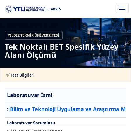
Men
LABSİS
aç/k
YILDIZ TEKNIK ÜNIVERSITESI
Tek Noktalı BET Spesifik Yüzey
Alanı Ölçümü
Test Bilgileri
Laboratuvar İsmi
:
Bilim ve Teknoloji Uygulama ve Araştırma Mer
Laboratuvar Sorumlusu