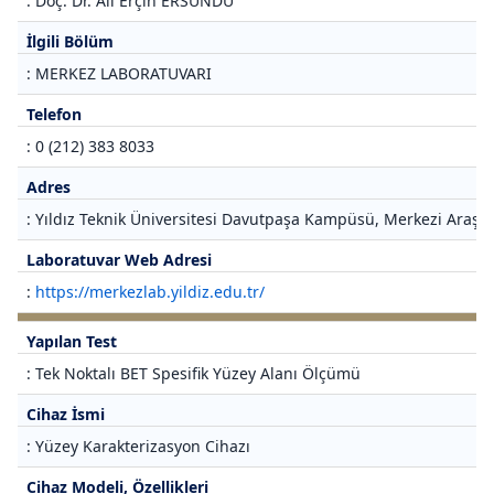
: Doç. Dr. Ali Erçin ERSUNDU
İlgili Bölüm
: MERKEZ LABORATUVARI
Telefon
: 0 (212) 383 8033
Adres
: Yıldız Teknik Üniversitesi Davutpaşa Kampüsü, Merkezi Araştı
Laboratuvar Web Adresi
:
https://merkezlab.yildiz.edu.tr/
Yapılan Test
: Tek Noktalı BET Spesifik Yüzey Alanı Ölçümü
Cihaz İsmi
: Yüzey Karakterizasyon Cihazı
Cihaz Modeli, Özellikleri