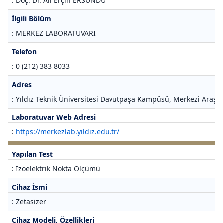
: Doç. Dr. Ali Erçin ERSUNDU
İlgili Bölüm
: MERKEZ LABORATUVARI
Telefon
: 0 (212) 383 8033
Adres
: Yıldız Teknik Üniversitesi Davutpaşa Kampüsü, Merkezi Araştı
Laboratuvar Web Adresi
:
https://merkezlab.yildiz.edu.tr/
Yapılan Test
: İzoelektrik Nokta Ölçümü
Cihaz İsmi
: Zetasizer
Cihaz Modeli, Özellikleri