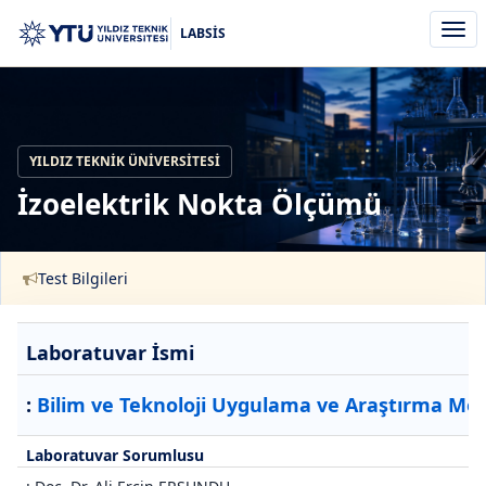
Men
LABSİS
aç/k
YILDIZ TEKNIK ÜNIVERSITESI
İzoelektrik Nokta Ölçümü
Test Bilgileri
Laboratuvar İsmi
:
Bilim ve Teknoloji Uygulama ve Araştırma Mer
Laboratuvar Sorumlusu