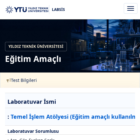
Men
LABSİS
aç/k
YILDIZ TEKNIK ÜNIVERSITESI
Eğitim Amaçlı
Test Bilgileri
Laboratuvar İsmi
:
Temel İşlem Atölyesi (Eğitim amaçlı kullanılma
Laboratuvar Sorumlusu