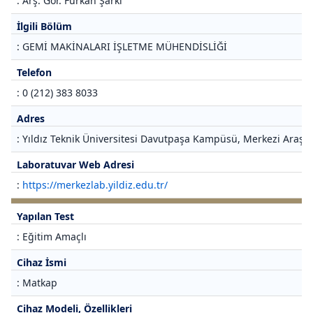
: Arş. Gör. Furkan Şarkı
İlgili Bölüm
: GEMİ MAKİNALARI İŞLETME MÜHENDİSLİĞİ
Telefon
: 0 (212) 383 8033
Adres
: Yıldız Teknik Üniversitesi Davutpaşa Kampüsü, Merkezi Araştı
Laboratuvar Web Adresi
:
https://merkezlab.yildiz.edu.tr/
Yapılan Test
: Eğitim Amaçlı
Cihaz İsmi
: Matkap
Cihaz Modeli, Özellikleri