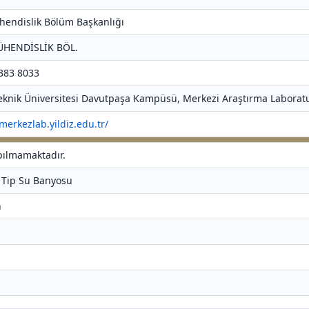
hendislik Bölüm Başkanlığı
ÜHENDİSLİK BÖL.
 383 8033
 Teknik Üniversitesi Davutpaşa Kampüsü, Merkezi Araştırma Laboratu
/merkezlab.yildiz.edu.tr/
apılmamaktadır.
ı Tip Su Banyosu
n