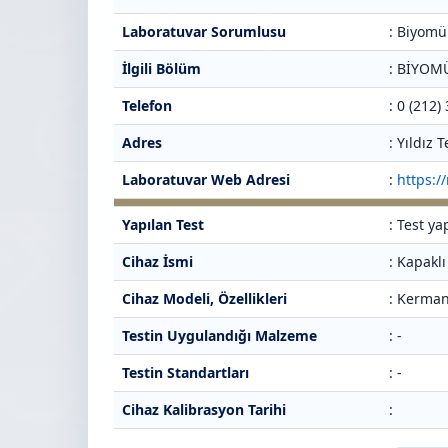
Laboratuvar Sorumlusu
: Biyomü
İlgili Bölüm
: BİYOM
Telefon
: 0 (212)
Adres
: Yıldız
Laboratuvar Web Adresi
:
https:/
Yapılan Test
: Test y
Cihaz İsmi
: Kapakl
Cihaz Modeli, Özellikleri
: Kerma
Testin Uygulandığı Malzeme
: -
Testin Standartları
: -
Cihaz Kalibrasyon Tarihi
: