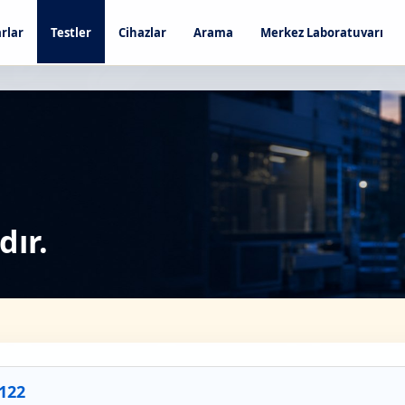
rlar
Testler
Cihazlar
Arama
Merkez Laboratuvarı
ır.
122