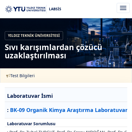
Men
LABSİS
aç/k
YILDIZ TEKNIK ÜNIVERSITESI
Sıvı karışımlardan çözücü
uzaklaştırılması
Test Bilgileri
Laboratuvar İsmi
:
BK-09 Organik Kimya Araştırma Laboratuvarı
Laboratuvar Sorumlusu