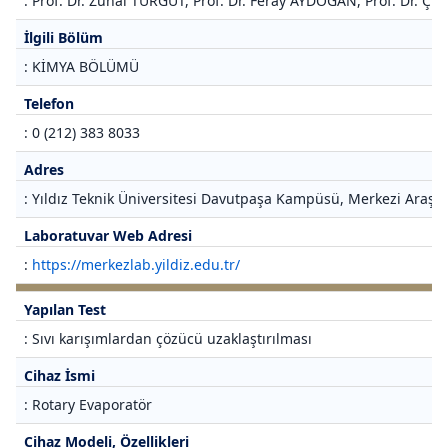
: Prof. Dr. Zuhal TURGUT, Prof. Dr. Feray AYDOĞAN, Prof. Dr.
İlgili Bölüm
: KİMYA BÖLÜMÜ
Telefon
: 0 (212) 383 8033
Adres
: Yıldız Teknik Üniversitesi Davutpaşa Kampüsü, Merkezi Araştı
Laboratuvar Web Adresi
:
https://merkezlab.yildiz.edu.tr/
Yapılan Test
: Sıvı karışımlardan çözücü uzaklaştırılması
Cihaz İsmi
: Rotary Evaporatör
Cihaz Modeli, Özellikleri