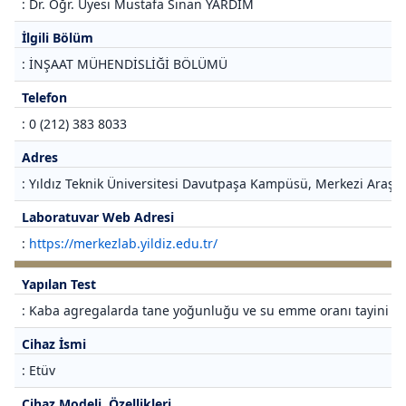
: Dr. Öğr. Üyesi Mustafa Sinan YARDIM
İlgili Bölüm
: İNŞAAT MÜHENDİSLİĞİ BÖLÜMÜ
Telefon
: 0 (212) 383 8033
Adres
: Yıldız Teknik Üniversitesi Davutpaşa Kampüsü, Merkezi Araştı
Laboratuvar Web Adresi
:
https://merkezlab.yildiz.edu.tr/
Yapılan Test
: Kaba agregalarda tane yoğunluğu ve su emme oranı tayini
Cihaz İsmi
: Etüv
Cihaz Modeli, Özellikleri