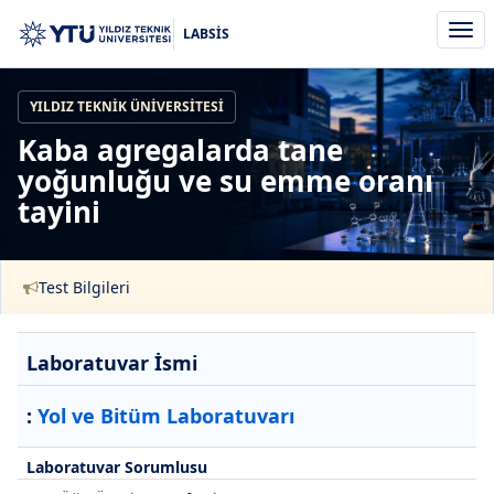
Men
LABSİS
aç/k
YILDIZ TEKNIK ÜNIVERSITESI
Kaba agregalarda tane
yoğunluğu ve su emme oranı
tayini
Test Bilgileri
Laboratuvar İsmi
:
Yol ve Bitüm Laboratuvarı
Laboratuvar Sorumlusu