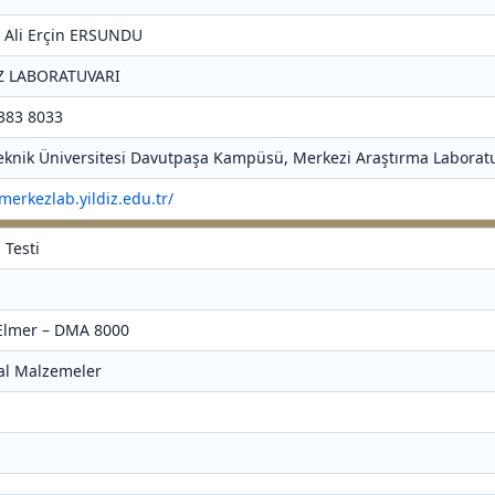
r. Ali Erçin ERSUNDU
Z LABORATUVARI
 383 8033
 Teknik Üniversitesi Davutpaşa Kampüsü, Merkezi Araştırma Laboratu
/merkezlab.yildiz.edu.tr/
 Testi
 Elmer – DMA 8000
al Malzemeler