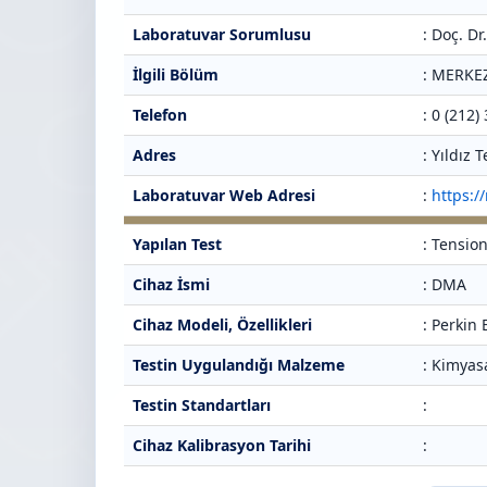
Laboratuvar Sorumlusu
: Doç. D
İlgili Bölüm
: MERKE
Telefon
: 0 (212)
Adres
: Yıldız
Laboratuvar Web Adresi
:
https:/
Yapılan Test
: Tension
Cihaz İsmi
: DMA
Cihaz Modeli, Özellikleri
: Perkin
Testin Uygulandığı Malzeme
: Kimyas
Testin Standartları
:
Cihaz Kalibrasyon Tarihi
: