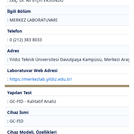
: Doç. Dr. Ali Erçin ERSUNDU
İlgili Bölüm
: MERKEZ LABORATUVARI
Telefon
: 0 (212) 383 8033
Adres
: Yıldız Teknik Üniversitesi Davutpaşa Kampüsü, Merkezi Araştı
Laboratuvar Web Adresi
:
https://merkezlab.yildiz.edu.tr/
Yapılan Test
: GC-FID - Kalitatif Analiz
Cihaz İsmi
: GC-FID
Cihaz Modeli, Özellikleri