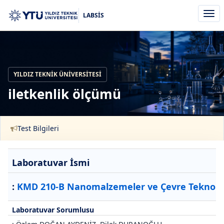
Men
LABSİS
aç/k
YILDIZ TEKNIK ÜNIVERSITESI
iletkenlik ölçümü
Test Bilgileri
Laboratuvar İsmi
:
KMD 210-B Nanomalzemeler ve Çevre Teknoloji
Laboratuvar Sorumlusu