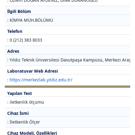
: Özlem DOĞAN AYDENİZ, Dilek DURANOĞLU
İlgili Bölüm
: KİMYA MÜH.BÖLÜMÜ
Telefon
: 0 (212) 383 8033
Adres
: Yıldız Teknik Üniversitesi Davutpaşa Kampüsü, Merkezi Araştı
Laboratuvar Web Adresi
:
https://merkezlab.yildiz.edu.tr/
Yapılan Test
: iletkenlik ölçümü
Cihaz İsmi
: İletkenlik Ölçer
Cihaz Modeli, Özellikleri