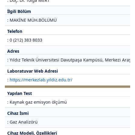
: Doç. Dr. Tolga MERT
İlgili Bölüm
: MAKİNE MÜH.BÖLÜMÜ
Telefon
: 0 (212) 383 8033
Adres
: Yıldız Teknik Üniversitesi Davutpaşa Kampüsü, Merkezi Araştı
Laboratuvar Web Adresi
:
https://merkezlab.yildiz.edu.tr/
Yapılan Test
: Kaynak gaz emisyon ölçümü
Cihaz İsmi
: Gaz Analizörü
Cihaz Modeli, Özellikleri