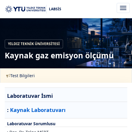
Men
LABSİS
aç/k
YILDIZ TEKNIK ÜNIVERSITESI
Kaynak gaz emisyon ölçümü
Test Bilgileri
Laboratuvar İsmi
:
Kaynak Laboratuvarı
Laboratuvar Sorumlusu