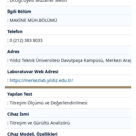
: Dr.Öğr.Üyesi Muzaffer Metin
İlgili Bölüm
: MAKİNE MÜH.BÖLÜMÜ
Telefon
: 0 (212) 383 8033
Adres
: Yıldız Teknik Üniversitesi Davutpaşa Kampüsü, Merkezi Araştı
Laboratuvar Web Adresi
:
https://merkezlab.yildiz.edu.tr/
Yapılan Test
: Titreşim Ölçümü ve Değerlendirilmesi
Cihaz İsmi
: Titreşim ve Gürültü Analizörü
Cihaz Modeli, Özellikleri