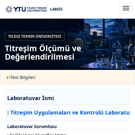
Men
LABSİS
aç/k
YILDIZ TEKNIK ÜNIVERSITESI
Titreşim Ölçümü ve
Değerlendirilmesi
Test Bilgileri
Laboratuvar İsmi
:
Titreşim Uygulamaları ve Kontrolü Laboratuva
Laboratuvar Sorumlusu