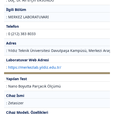
: Doç. Dr. Ali Erçin ERSUNDU
İlgili Bölüm
: MERKEZ LABORATUVARI
Telefon
: 0 (212) 383 8033
Adres
: Yıldız Teknik Üniversitesi Davutpaşa Kampüsü, Merkezi Araştı
Laboratuvar Web Adresi
:
https://merkezlab.yildiz.edu.tr/
Yapılan Test
: Nano Boyutta Parçacık Ölçümü
Cihaz İsmi
: Zetasizer
Cihaz Modeli, Özellikleri