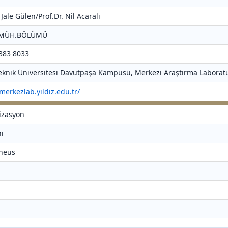
. Jale Gülen/Prof.Dr. Nil Acaralı
A MÜH.BÖLÜMÜ
 383 8033
 Teknik Üniversitesi Davutpaşa Kampüsü, Merkezi Araştırma Laboratu
/merkezlab.yildiz.edu.tr/
izasyon
nı
theus