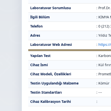
Laboratuvar Sorumlusu
: Prof.Dr
İlgili Bölüm
: KİMY
Telefon
: 0 (212)
Adres
: Yıldız
Laboratuvar Web Adresi
:
https:/
Yapılan Test
: Karbon
Cihaz İsmi
: Kül fırı
Cihaz Modeli, Özellikleri
: Prome
Testin Uygulandığı Malzeme
: Kömür
Testin Standartları
: ---
Cihaz Kalibrasyon Tarihi
: