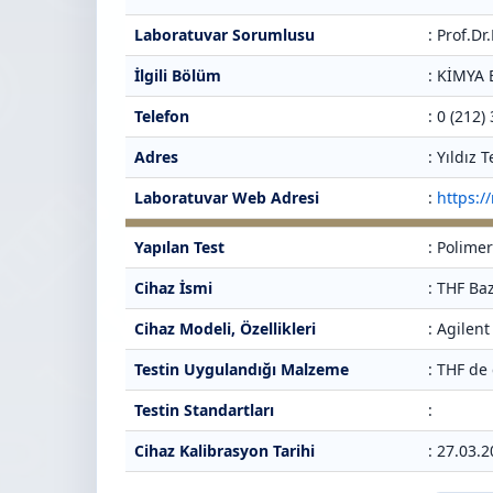
Laboratuvar Sorumlusu
: Prof.D
İlgili Bölüm
: KİMYA
Telefon
: 0 (212)
Adres
: Yıldız
Laboratuvar Web Adresi
:
https:/
Yapılan Test
: Polimer
Cihaz İsmi
: THF Baz
Cihaz Modeli, Özellikleri
: Agilen
Testin Uygulandığı Malzeme
: THF de
Testin Standartları
:
Cihaz Kalibrasyon Tarihi
: 27.03.