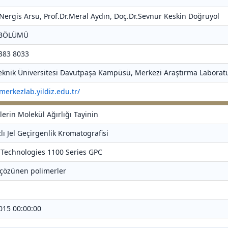
r.Nergis Arsu, Prof.Dr.Meral Aydın, Doç.Dr.Sevnur Keskin Doğruyol
 BÖLÜMÜ
 383 8033
 Teknik Üniversitesi Davutpaşa Kampüsü, Merkezi Araştırma Laboratu
/merkezlab.yildiz.edu.tr/
lerin Molekül Ağırlığı Tayinin
lı Jel Geçirgenlik Kromatografisi
t Technologies 1100 Series GPC
 çözünen polimerler
2015 00:00:00