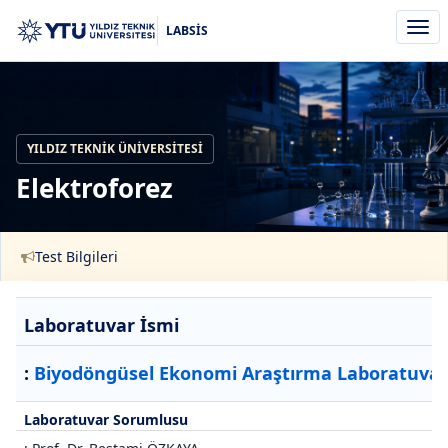
Men
LABSİS
aç/k
YILDIZ TEKNIK ÜNIVERSITESI
Elektroforez
Test Bilgileri
Laboratuvar İsmi
:
Biyodöngüsel Ekonomi Araştırma Laboratuvar
Laboratuvar Sorumlusu