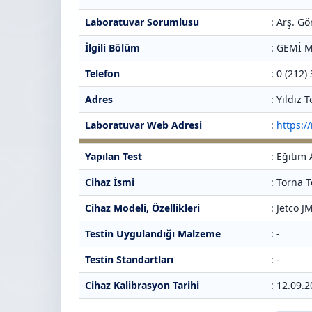
Laboratuvar Sorumlusu
: Arş. Gö
İlgili Bölüm
: GEMİ 
Telefon
: 0 (212)
Adres
: Yıldız
Laboratuvar Web Adresi
:
https:/
Yapılan Test
: Eğitim
Cihaz İsmi
: Torna 
Cihaz Modeli, Özellikleri
: Jetco 
Testin Uygulandığı Malzeme
: -
Testin Standartları
: -
Cihaz Kalibrasyon Tarihi
: 12.09.