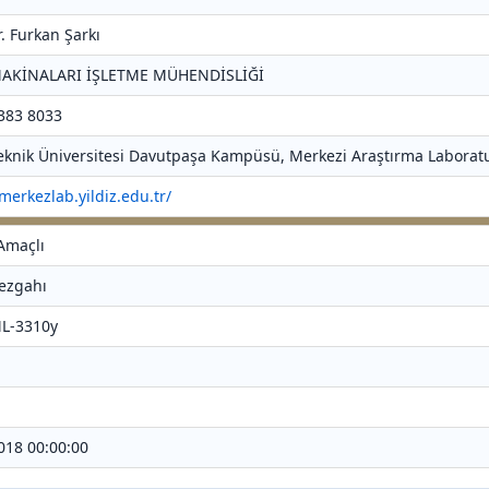
r. Furkan Şarkı
MAKİNALARI İŞLETME MÜHENDİSLİĞİ
 383 8033
 Teknik Üniversitesi Davutpaşa Kampüsü, Merkezi Araştırma Laboratu
/merkezlab.yildiz.edu.tr/
 Amaçlı
Tezgahı
JML-3310y
2018 00:00:00