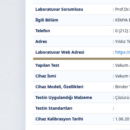
Laboratuvar Sorumlusu
: Prof.D
İlgili Bölüm
: KİMYA
Telefon
: 0 (212)
Adres
: Yıldız
Laboratuvar Web Adresi
:
https:/
Yapılan Test
: Vakum 
Cihaz İsmi
: Vakum 
Cihaz Modeli, Özellikleri
: Binder
Testin Uygulandığı Malzeme
: Çözücü
Testin Standartları
:
Cihaz Kalibrasyon Tarihi
: 1.06.2