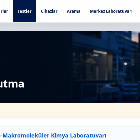
rlar
Testler
Cihazlar
Arama
Merkez Laboratuvarı
rutma
o-Makromoleküler Kimya Laboratuvarı