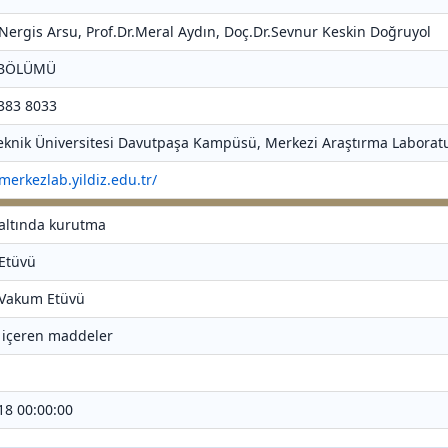
r.Nergis Arsu, Prof.Dr.Meral Aydın, Doç.Dr.Sevnur Keskin Doğruyol
 BÖLÜMÜ
 383 8033
 Teknik Üniversitesi Davutpaşa Kampüsü, Merkezi Araştırma Laboratu
/merkezlab.yildiz.edu.tr/
altında kurutma
Etüvü
 Vakum Etüvü
 içeren maddeler
018 00:00:00