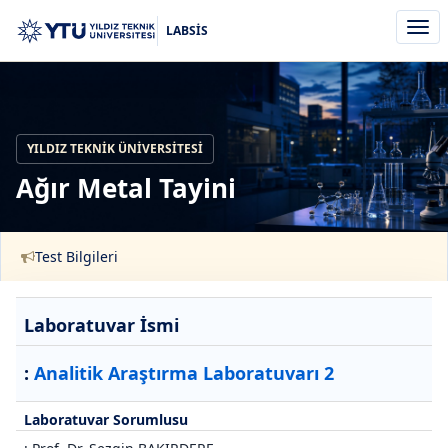
Men
LABSİS
aç/k
YILDIZ TEKNIK ÜNIVERSITESI
Ağır Metal Tayini
Test Bilgileri
Laboratuvar İsmi
:
Analitik Araştırma Laboratuvarı 2
Laboratuvar Sorumlusu