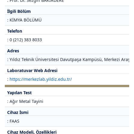
: Prof. Dr. Sezgin BAKIRDERE
İlgili Bölüm
: KİMYA BÖLÜMÜ
Telefon
: 0 (212) 383 8033
Adres
: Yıldız Teknik Üniversitesi Davutpaşa Kampüsü, Merkezi Araştı
Laboratuvar Web Adresi
:
https://merkezlab.yildiz.edu.tr/
Yapılan Test
: Ağır Metal Tayini
Cihaz İsmi
: FAAS
Cihaz Modeli, Özellikleri