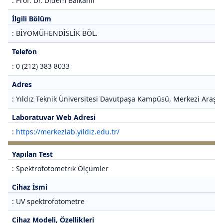
: Prof. Dr. Didem Balkanlı
İlgili Bölüm
: BİYOMÜHENDİSLİK BÖL.
Telefon
: 0 (212) 383 8033
Adres
: Yıldız Teknik Üniversitesi Davutpaşa Kampüsü, Merkezi Araştı
Laboratuvar Web Adresi
:
https://merkezlab.yildiz.edu.tr/
Yapılan Test
: Spektrofotometrik Ölçümler
Cihaz İsmi
: UV spektrofotometre
Cihaz Modeli, Özellikleri