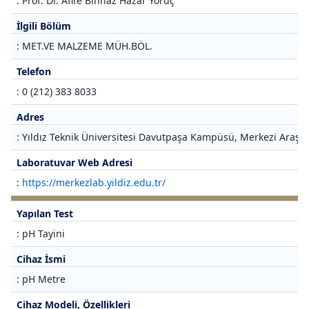
: Prof. Dr. Afife Binnaz Hazar Yoruç
İlgili Bölüm
: MET.VE MALZEME MÜH.BÖL.
Telefon
: 0 (212) 383 8033
Adres
: Yıldız Teknik Üniversitesi Davutpaşa Kampüsü, Merkezi Araştı
Laboratuvar Web Adresi
:
https://merkezlab.yildiz.edu.tr/
Yapılan Test
: pH Tayini
Cihaz İsmi
: pH Metre
Cihaz Modeli, Özellikleri