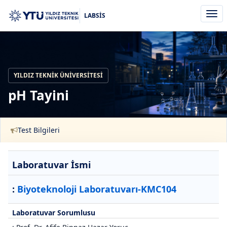
Men
LABSİS
aç/k
YILDIZ TEKNIK ÜNIVERSITESI
pH Tayini
Test Bilgileri
Laboratuvar İsmi
:
Biyoteknoloji Laboratuvarı-KMC104
Laboratuvar Sorumlusu