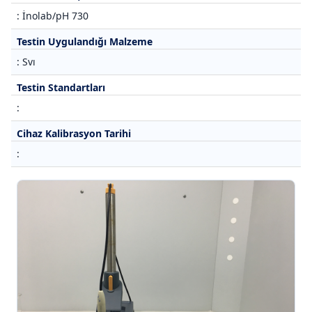
: İnolab/pH 730
Testin Uygulandığı Malzeme
: Svı
Testin Standartları
:
Cihaz Kalibrasyon Tarihi
: