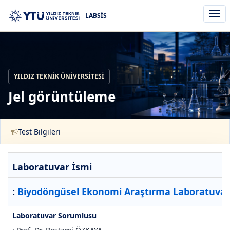
Men
LABSİS
aç/k
YILDIZ TEKNIK ÜNIVERSITESI
Jel görüntüleme
Test Bilgileri
Laboratuvar İsmi
:
Biyodöngüsel Ekonomi Araştırma Laboratuvar
Laboratuvar Sorumlusu