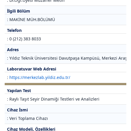
: Dr.Öğr.Üyesi Muzaffer Metin
İlgili Bölüm
: MAKİNE MÜH.BÖLÜMÜ
Telefon
: 0 (212) 383 8033
Adres
: Yıldız Teknik Üniversitesi Davutpaşa Kampüsü, Merkezi Araştı
Laboratuvar Web Adresi
:
https://merkezlab.yildiz.edu.tr/
Yapılan Test
: Raylı Taşıt Seyir Dinamiği Testleri ve Analizleri
Cihaz İsmi
: Veri Toplama Cihazı
Cihaz Modeli, Özellikleri