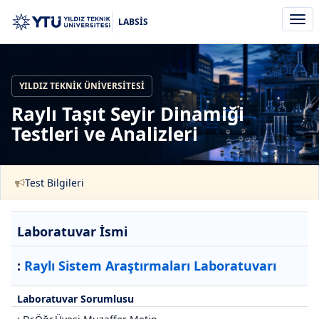
Men
LABSİS
aç/k
YILDIZ TEKNIK ÜNIVERSITESI
Raylı Taşıt Seyir Dinamiği
Testleri ve Analizleri
Test Bilgileri
Laboratuvar İsmi
:
Raylı Sistem Araştırmaları Laboratuvarı
Laboratuvar Sorumlusu