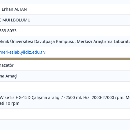
Dr. Erhan ALTAN
NE MÜH.BÖLÜMÜ
 383 8033
 Teknik Üniversitesi Davutpaşa Kampüsü, Merkezi Araştırma Laboratu
/merkezlab.yildiz.edu.tr/
nazatör
rma Amaçlı
 WiseTis HG-15D Çalışma aralığı:1-2500 ml. Hız: 2000-27000 rpm. Mot
eti:10 rpm.