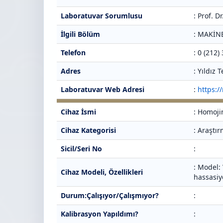
Laboratuvar Sorumlusu
: Prof. 
İlgili Bölüm
: MAKİ
Telefon
: 0 (212)
Adres
: Yıldız
Laboratuvar Web Adresi
:
https:/
Cihaz İsmi
: Homoji
Cihaz Kategorisi
: Araştı
Sicil/Seri No
:
: Model:
Cihaz Modeli, Özellikleri
hassasiy
Durum:Çalışıyor/Çalışmıyor?
:
Kalibrasyon Yapıldımı?
: