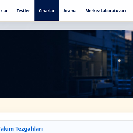
rlar
Testler
Cihazlar
Arama
Merkez Laboratuvarı
akım Tezgahları