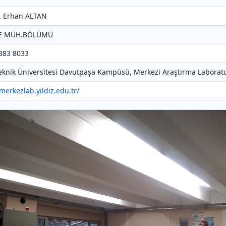
Dr. Erhan ALTAN
NE MÜH.BÖLÜMÜ
 383 8033
 Teknik Üniversitesi Davutpaşa Kampüsü, Merkezi Araştırma Laboratu
/merkezlab.yildiz.edu.tr/