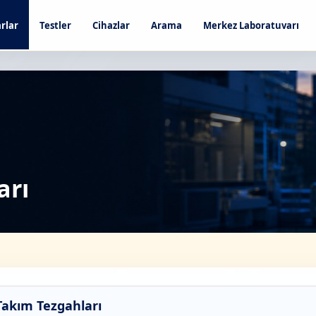
rlar
Testler
Cihazlar
Arama
Merkez Laboratuvarı
arı
Takım Tezgahları