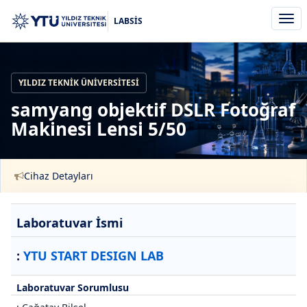
Men
LABSİS
aç/k
YILDIZ TEKNIK ÜNIVERSITESI
samyang objektif DSLR Fotoğraf
Makinesi Lensi 5/50
Cihaz Detayları
Laboratuvar İsmi
:
YTU START DESIGN LAB
Laboratuvar Sorumlusu